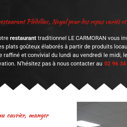
restaurant Plédéliac, Noyal pour des repas variés et 
otre
restaurant
traditionnel LE CARMORAN vous invi
es plats goûteux élaborés à partir de produits locau
raffiné et convivial du lundi au vendredi le midi, 
vation. N’hésitez pas à nous contacter au
02 96 34
nu ouvrier, manger